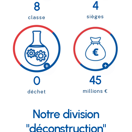
4
8
sièges
classe
45
0
millions
€
déchet
Notre
division
"déconstruction"