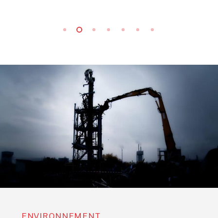
Slide
2
of
7
ENVIRONNEMENT