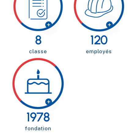
8
120
classe
employés
1978
fondation