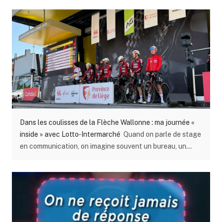
expériences terrain. Un engagement collectif fort
autour de notre 𝗮𝗺𝗯𝗶𝘁𝗶𝗼𝗻 : 𝘇𝗲́𝗿𝗼 𝗮𝗰𝗰𝗶𝗱𝗲𝗻𝘁. Parce que
derrière chaque chantier, il y a des femmes et des
hommes 👷‍♀️👷 Et leur sécurité passe avant tout.
Dans les coulisses de la Flèche Wallonne : ma journée «
inside » avec Lotto‑Intermarché
Quand on parle de stage
en communication, on imagine souvent un bureau, un
ordinateur… et beaucoup de théorie. Mais au Groupe
Wanty, mon stage m’a emmené bien au‑delà. J’ai eu la
chance de vivre une journée totalement hors du commun
au cœur de la Flèche Wallonne, l’une des courses
cyclistes les plus emblématiques de Belgique. Une
immersion totale, inside , dans les coulisses du sport