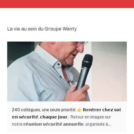
La vie au sein du Groupe Wanty
240 collègues, une seule priorité: 👉 𝗥𝗲𝗻𝘁𝗿𝗲𝗿 𝗰𝗵𝗲𝘇 𝘀𝗼𝗶
𝗲𝗻 𝘀𝗲́𝗰𝘂𝗿𝗶𝘁𝗲́, 𝗰𝗵𝗮𝗾𝘂𝗲 𝗷𝗼𝘂𝗿.
Retour en images sur
notre 𝗿𝗲́𝘂𝗻𝗶𝗼𝗻 𝘀𝗲́𝗰𝘂𝗿𝗶𝘁𝗲́ 𝗮𝗻𝗻𝘂𝗲𝗹𝗹𝗲, organisée à
l’aérodrome de Temploux ✈️ Des échanges concrets. Des