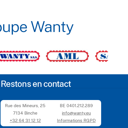
oupe
Wanty
Restons en contact
Rue des Mineurs, 25
BE 0401.212.289
7134 Binche
info@wanty.eu
+32 64 31 12 12
Informations RGPD