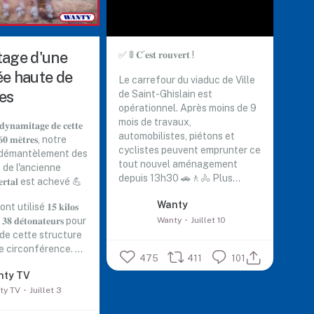
age d'une
✅ 🚦 𝐂’𝐞𝐬𝐭 𝐫𝐨𝐮𝐯𝐞𝐫𝐭 !
e haute de
Le carrefour du viaduc de Ville
es
de Saint-Ghislain est
opérationnel. Après moins de 9
mois de travaux,
𝐦𝐢𝐭𝐚𝐠𝐞 𝐝𝐞 𝐜𝐞𝐭𝐭𝐞
automobilistes, piétons et
 𝟔𝟎 𝐦𝐞̀𝐭𝐫𝐞𝐬, notre
cyclistes peuvent emprunter ce
 démantèlement des
tout nouvel aménagement
s de l'ancienne
depuis 13h30 🚗🚶🚴
Plus...
 𝐂𝐡𝐞𝐫𝐭𝐚𝐥 est achevé 💪
Wanty
utilisé 𝟏𝟓 𝐤𝐢𝐥𝐨𝐬
Wanty
Juillet 10
et 𝟑𝟖 𝐝𝐞́𝐭𝐨𝐧𝐚𝐭𝐞𝐮𝐫𝐬 pour
 de cette structure
𝐬 de circonférence.
...
475
411
101
nty TV
ty TV
Juillet 3