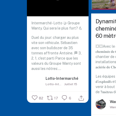
Dynamit
Intermarché-Lotto 🤝 Groupe
cheminé
Wanty. Qui sera le plus fort? 💪
60 mètr
Duel du jour: charger au plus
vite son véhicule. Sébastien
💥💥Avec le 𝐝𝐲𝐧
avec son bulldozer de 35
𝐜𝐡𝐞𝐦𝐢𝐧𝐞́𝐞 𝐝
tonnes affronte Antoine.
🏁 3,
chantier de
2, 1, c'est parti
Parce que les
installation
valeurs du Groupe Wanty sont
𝐚𝐜𝐢𝐞́𝐫𝐢𝐞 𝐝
aussi les nôtres:...
Les équipes ont 
Lotto-Intermarché
𝐝'𝐞𝐱𝐩𝐥𝐨𝐬𝐢𝐟𝐬 
Lotto-Intermarché
Juillet 15
venir à bout
de 𝟕𝐦𝐞̀𝐭𝐫
82
17
6
Wa
Wan