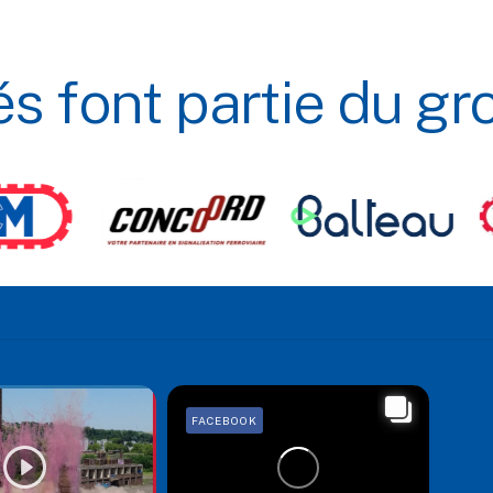
és
font
partie
du
gr
FACEBOOK