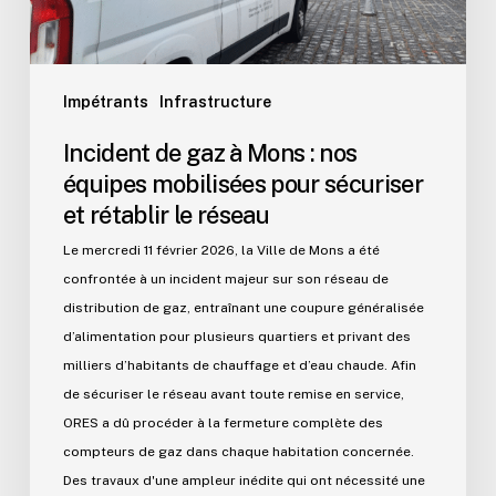
mobilisées
pour
sécuriser
et
Impétrants
Infrastructure
rétablir
Incident de gaz à Mons : nos
le
équipes mobilisées pour sécuriser
réseau
et rétablir le réseau
Le mercredi 11 février 2026, la Ville de Mons a été
confrontée à un incident majeur sur son réseau de
distribution de gaz, entraînant une coupure généralisée
d’alimentation pour plusieurs quartiers et privant des
milliers d’habitants de chauffage et d’eau chaude. Afin
de sécuriser le réseau avant toute remise en service,
ORES a dû procéder à la fermeture complète des
compteurs de gaz dans chaque habitation concernée.
Des travaux d'une ampleur inédite qui ont nécessité une