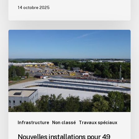
14 octobre 2025
Nouvelles
installations
pour
49
bus
électriques
Infrastructure
Non classé
Travaux spéciaux
Nouvelles installations pour 49