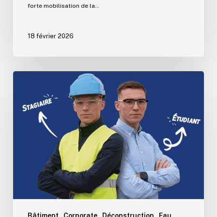
forte mobilisation de la…
18 février 2026
Le
Groupe
Wanty
t’offre
ton
stage
de
rêve
!
Bâtiment
Corporate
Déconstruction
Eau