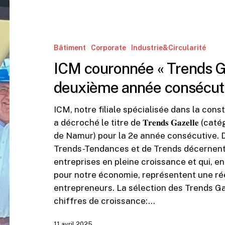
ICM
couronnée
« Trends
Gazelle »
Bâtiment
Corporate
Industrie&Circularité
pour
ICM couronnée « Trends Ga
la
deuxième
deuxième année consécut
année
consécutive
ICM, notre filiale spécialisée dans la con
a décroché le titre de 𝐓𝐫𝐞𝐧𝐝𝐬 𝐆𝐚𝐳𝐞𝐥𝐥
de Namur) pour la 2e année consécutive. D
Trends-Tendances et de Trends décernent 
entreprises en pleine croissance et qui, en
pour notre économie, représentent une réel
entrepreneurs. La sélection des Trends Ga
chiffres de croissance:…
11 avril 2025