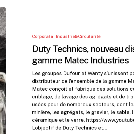
Duty
Technics,
nouveau
distributeur
Corporate
Industrie&Circularité
de
Duty Technics, nouveau dis
la
gamme
gamme Matec Industries
Matec
Industries
Les groupes Dufour et Wanty s’unissent p
distributeur de l’ensemble de la gamme Ma
Matec conçoit et fabrique des solutions 
criblage, de lavage des agrégats et de tra
usées pour de nombreux secteurs, dont les 
minière, les agrégats, le gravier, le sable, l
céramique et le verre. https://www.yo
L’objectif de Duty Technics et…