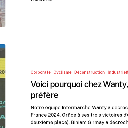
Voici
pourquoi
chez
Wanty,
Corporate
Cyclisme
Déconstruction
Industrie
c’est
Voici pourquoi chez Wanty, 
le
vert
préfère
qu’on
préfère
Notre équipe Intermarché-Wanty a décroché
France 2024. Grâce à ses trois victoires
deuxième place), Biniam Girmay a décroché