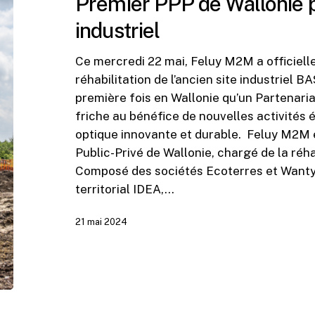
Premier PPP de Wallonie po
reconvertir
un
industriel
site
industriel
Ce mercredi 22 mai, Feluy M2M a officiell
réhabilitation de l’ancien site industriel BA
première fois en Wallonie qu’un Partenaria
friche au bénéfice de nouvelles activités
optique innovante et durable. Feluy M2M 
Public-Privé de Wallonie, chargé de la réhab
Composé des sociétés Ecoterres et Wanty
territorial IDEA,…
21 mai 2024