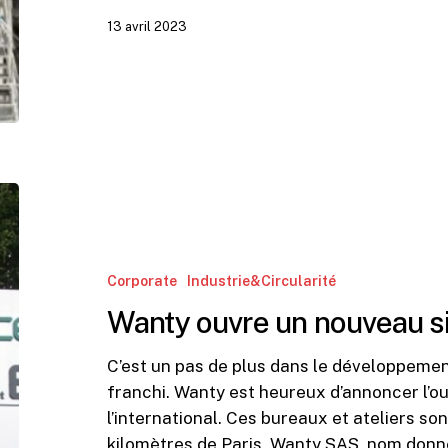
13 avril 2023
Wanty
ouvre
un
nouveau
Corporate
Industrie&Circularité
siège
Wanty ouvre un nouveau si
à
Paris
C’est un pas de plus dans le développemen
franchi. Wanty est heureux d’annoncer l’o
l’international. Ces bureaux et ateliers so
kilomètres de Paris. Wanty SAS, nom donné 