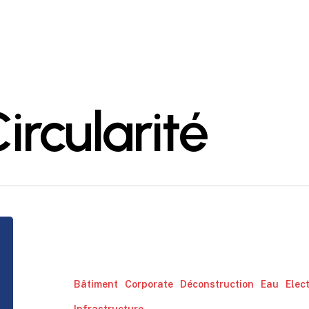
ircularité
Le
Groupe
Wanty
t’offre
Bâtiment
Corporate
Déconstruction
Eau
Elect
ton