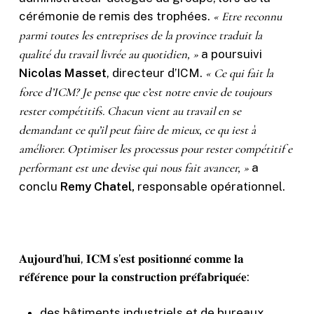
cérémonie de remis des trophées.
« Etre reconnu
parmi toutes les entreprises de la province traduit la
qualité du travail livrée au quotidien, »
a poursuivi
Nicolas Masset
, directeur d’ICM.
« Ce qui fait la
force d’ICM? Je pense que c’est notre envie de toujours
rester compétitifs. Chacun vient au travail en se
demandant ce qu’il peut faire de mieux, ce qu iest à
améliorer. Optimiser les processus pour rester compétitif e
performant est une devise qui nous fait avancer, »
a
conclu
Remy Chatel,
responsable opérationnel.
𝐀𝐮𝐣𝐨𝐮𝐫𝐝’𝐡𝐮𝐢, 𝐈𝐂𝐌 𝐬’𝐞𝐬𝐭 𝐩𝐨𝐬𝐢𝐭𝐢𝐨𝐧𝐧𝐞́ 𝐜𝐨𝐦𝐦𝐞 𝐥𝐚
𝐫𝐞́𝐟𝐞́𝐫𝐞𝐧𝐜𝐞 𝐩𝐨𝐮𝐫 𝐥𝐚 𝐜𝐨𝐧𝐬𝐭𝐫𝐮𝐜𝐭𝐢𝐨𝐧 𝐩𝐫𝐞́𝐟𝐚𝐛𝐫𝐢𝐪𝐮𝐞́𝐞:
des bâtiments industriels et de bureaux