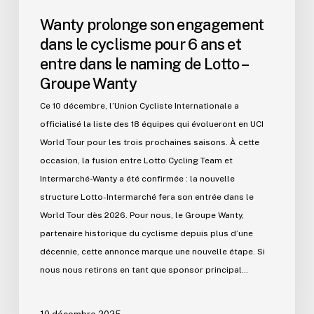
dans
Wanty prolonge son engagement
le
dans le cyclisme pour 6 ans et
naming
entre dans le naming de Lotto –
de
Groupe Wanty
Lotto
–
Ce 10 décembre, l’Union Cycliste Internationale a
Groupe
officialisé la liste des 18 équipes qui évolueront en UCI
Wanty
World Tour pour les trois prochaines saisons. À cette
occasion, la fusion entre Lotto Cycling Team et
Intermarché-Wanty a été confirmée : la nouvelle
structure Lotto-Intermarché fera son entrée dans le
World Tour dès 2026. Pour nous, le Groupe Wanty,
partenaire historique du cyclisme depuis plus d’une
décennie, cette annonce marque une nouvelle étape. Si
nous nous retirons en tant que sponsor principal…