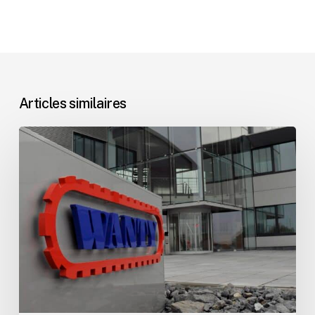
Articles similaires
Communiqué
–
Christophe
Wanty
poursuit
l’histoire
familiale
autrement