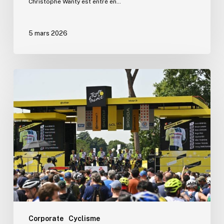
Christophe Wanty est entré en…
5 mars 2026
Wanty
prolonge
son
engagement
dans
le
cyclisme
pour
6
ans
et
entre
Corporate
Cyclisme