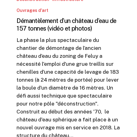
château
Ouvrages d'art
d’eau
Démantèlement d’un château d’eau de
de
157 tonnes (vidéo et photos)
157
tonnes
La phase la plus spectaculaire du
(vidéo
chantier de démontage de l’ancien
et
château d’eau du zoning de Feluy a
photos)
nécessité l'emploi d'une grue treillis sur
chenilles d'une capacité de levage de 183
tonnes (à 24 mètres de portée) pour lever
la boule d'un diamètre de 16 mètres. Un
défi aussi technique que spectaculaire
pour notre pôle "déconstruction".
Construit au début des années '70, le
château d'eau sphérique a fait place à un
nouvel ouvrage mis en service en 2018. La
structure du château…