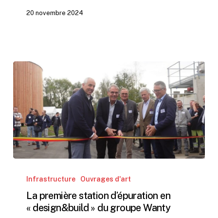
20 novembre 2024
La
première
Infrastructure
Ouvrages d'art
station
La première station d’épuration en
d’épuration
« design&build » du groupe Wanty
en