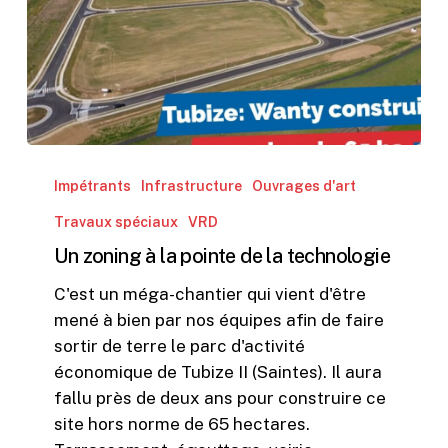
Un
zoning
Impétrants
Infrastructure
Ouvrages d'art
à
Travaux spéciaux
VRD
la
Un zoning à la pointe de la technologie
pointe
de
C'est un méga-chantier qui vient d'être
la
mené à bien par nos équipes afin de faire
technologie
sortir de terre le parc d'activité
économique de Tubize II (Saintes). Il aura
fallu près de deux ans pour construire ce
site hors norme de 65 hectares.