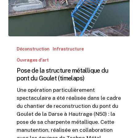
Pose
de
Déconstruction
Infrastructure
la
Ouvrages d'art
structure
Pose de la structure métallique du
métallique
pont du Goulet (timelaps)
du
pont
Une opération particulièrement
du
spectaculaire a été réalisée dans le cadre
Goulet
du chantier de reconstruction du pont du
(timelaps)
Goulet de la Darse à Hautrage (N50) : la
pose de sa charpente métallique. Cette
manutention, réalisée en collaboration