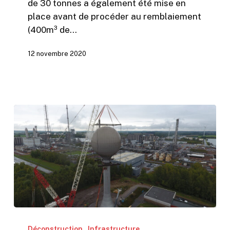
de 30 tonnes a également été mise en
place avant de procéder au remblaiement
(400m³ de…
12 novembre 2020
Démantèlement
d’un
Déconstruction
Infrastructure