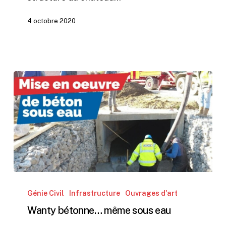
4 octobre 2020
Wanty
bétonne…
Génie Civil
Infrastructure
Ouvrages d'art
même
Wanty bétonne… même sous eau
sous