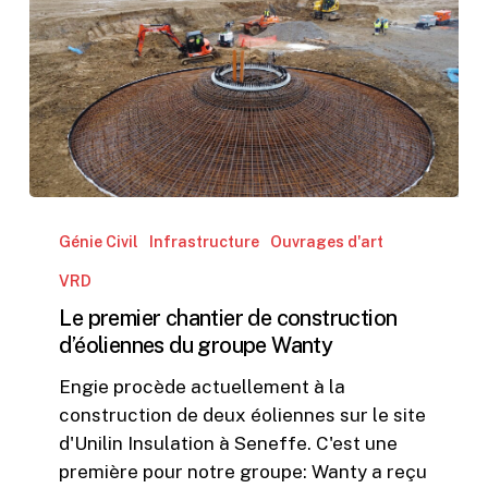
Le
premier
Génie Civil
Infrastructure
Ouvrages d'art
chantier
VRD
de
Le premier chantier de construction
construction
d’éoliennes du groupe Wanty
d’éoliennes
du
Engie procède actuellement à la
groupe
construction de deux éoliennes sur le site
Wanty
d'Unilin Insulation à Seneffe. C'est une
première pour notre groupe: Wanty a reçu