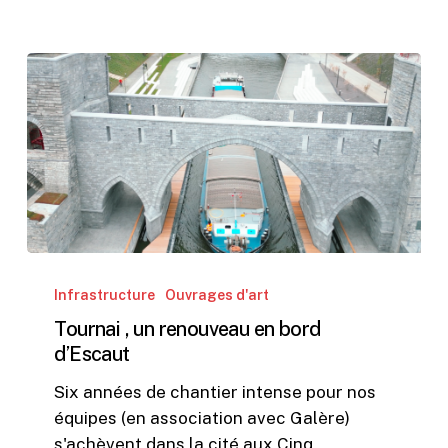
Tournai
,
Infrastructure
Ouvrages d'art
un
Tournai , un renouveau en bord
renouveau
d’Escaut
en
Six années de chantier intense pour nos
bord
équipes (en association avec Galère)
d’Escaut
s'achèvent dans la cité aux Cinq