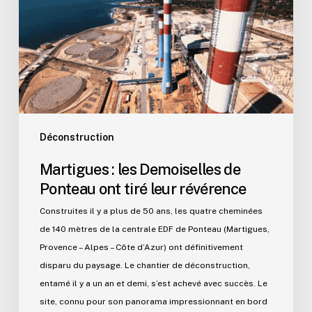
de
Ponteau
ont
tiré
leur
révérence
Déconstruction
Martigues : les Demoiselles de
Ponteau ont tiré leur révérence
Construites il y a plus de 50 ans, les quatre cheminées
de 140 mètres de la centrale EDF de Ponteau (Martigues,
Provence – Alpes – Côte d’Azur) ont définitivement
disparu du paysage. Le chantier de déconstruction,
entamé il y a un an et demi, s’est achevé avec succès. Le
site, connu pour son panorama impressionnant en bord