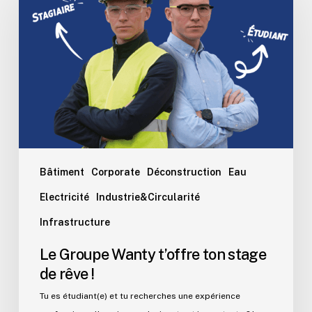
Wanty
t’offre
ton
stage
de
rêve
!
Bâtiment
Corporate
Déconstruction
Eau
Electricité
Industrie&Circularité
Infrastructure
Le Groupe Wanty t’offre ton stage
de rêve !
Tu es étudiant(e) et tu recherches une expérience