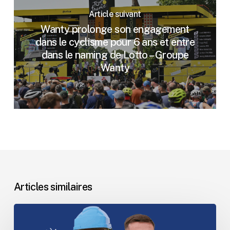
Article suivant
Wanty prolonge son engagement
dans le cyclisme pour 6 ans et entre
dans le naming de Lotto – Groupe
Wanty
Articles similaires
Le
Groupe