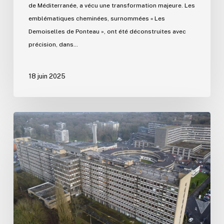
de Méditerranée, a vécu une transformation majeure. Les
emblématiques cheminées, surnommées « Les
Demoiselles de Ponteau », ont été déconstruites avec
précision, dans…
18 juin 2025
Démantèlement
du
« Rayon
de
Soleil »:
deux
ans
de
chantier