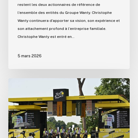
restent les deux actionnaires de référence de
l’ensemble des entités du Groupe Wanty. Christophe
Wanty continuera d’apporter sa vision, son expérience et
son attachement profond à l’entreprise familiale.
Christophe Wanty est entré en…
5 mars 2026
Wanty
prolonge
son
engagement
dans
le
cyclisme
pour