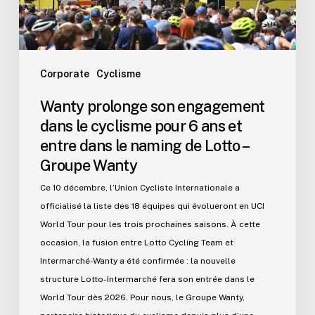
6
ans
et
entre
Corporate
Cyclisme
dans
Wanty prolonge son engagement
le
dans le cyclisme pour 6 ans et
naming
entre dans le naming de Lotto –
de
Groupe Wanty
Lotto
–
Ce 10 décembre, l’Union Cycliste Internationale a
Groupe
officialisé la liste des 18 équipes qui évolueront en UCI
Wanty
World Tour pour les trois prochaines saisons. À cette
occasion, la fusion entre Lotto Cycling Team et
Intermarché-Wanty a été confirmée : la nouvelle
structure Lotto-Intermarché fera son entrée dans le
World Tour dès 2026. Pour nous, le Groupe Wanty,