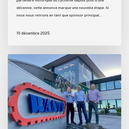
partenaire historique du cyclisme depuis plus d’une
décennie, cette annonce marque une nouvelle étape. Si
nous nous retirons en tant que sponsor principal…
10 décembre 2025
Un
nouveau
chapitre
pour
la
SA
Wanty
:
Fabien
Collinge