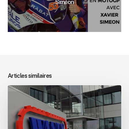
Siméon
Articles similaires
Communiqué
–
Christophe
Wanty
poursuit
l’histoire