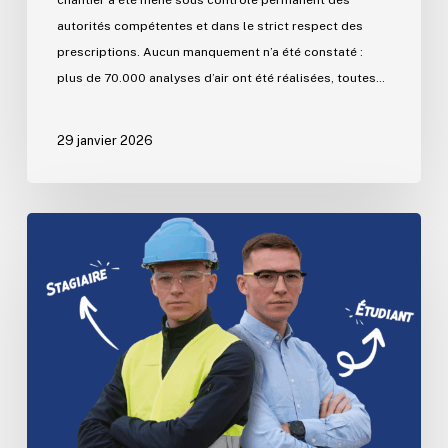
autorités compétentes et dans le strict respect des
prescriptions. Aucun manquement n’a été constaté :
plus de 70.000 analyses d’air ont été réalisées, toutes…
29 janvier 2026
Le
Groupe
Wanty
t’offre
ton
stage
de
rêve
!