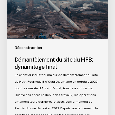
HFB:
dynamitage
final
Déconstruction
Démantèlement du site du HFB:
dynamitage final
Le chantier industriel majeur de démantèlement du site
du Haut‑Fourneau B d’Ougrée, entamé en octobre 2022
pour le compte d’ArcelorMittal, touche à son terme.
Quatre ans après le début des travaux, les opérations
entament leurs dernières étapes, conformément au
Permis Unique délivré en 2021. Depuis son lancement, le
chantier a été mené sous contrôle permanent des