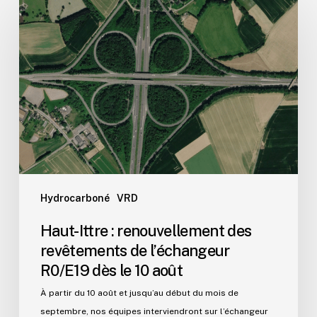
Ittre
:
renouvellement
des
revêtements
de
l’échangeur
R0/E19
dès
le
10
Hydrocarboné
VRD
août
Haut-Ittre : renouvellement des
revêtements de l’échangeur
R0/E19 dès le 10 août
À partir du 10 août et jusqu’au début du mois de
septembre, nos équipes interviendront sur l’échangeur