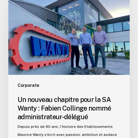
nouveau
chapitre
pour
la
SA
Wanty
:
Fabien
Collinge
nommé
administrateur-
Corporate
délégué
Un nouveau chapitre pour la SA
Wanty : Fabien Collinge nommé
administrateur-délégué
Depuis près de 90 ans, l’histoire des Etablissements
Maurice Wanty s’écrit avec passion, ambition et audace.