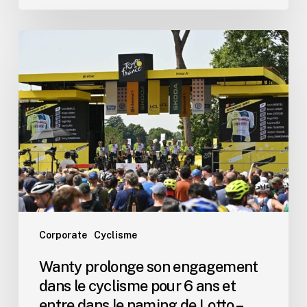
Wanty
prolonge
son
engagement
dans
le
cyclisme
pour
6
ans
et
entre
Corporate
Cyclisme
dans
Wanty prolonge son engagement
le
dans le cyclisme pour 6 ans et
naming
entre dans le naming de Lotto –
de