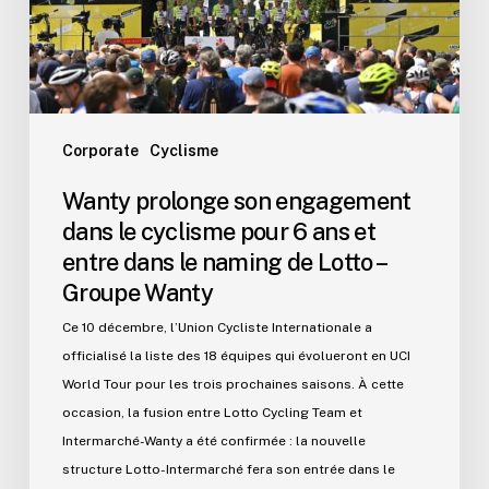
cyclisme
pour
6
ans
et
entre
Corporate
Cyclisme
dans
Wanty prolonge son engagement
le
dans le cyclisme pour 6 ans et
naming
entre dans le naming de Lotto –
de
Groupe Wanty
Lotto
–
Ce 10 décembre, l’Union Cycliste Internationale a
Groupe
officialisé la liste des 18 équipes qui évolueront en UCI
Wanty
World Tour pour les trois prochaines saisons. À cette
occasion, la fusion entre Lotto Cycling Team et
Intermarché-Wanty a été confirmée : la nouvelle
structure Lotto-Intermarché fera son entrée dans le