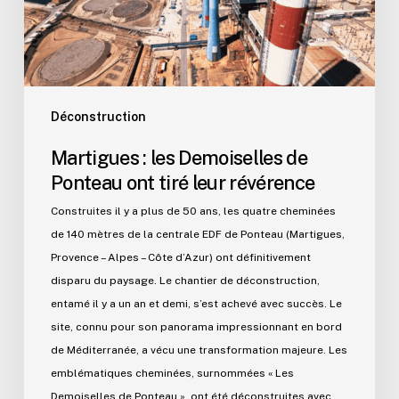
tiré
leur
révérence
Déconstruction
Martigues : les Demoiselles de
Ponteau ont tiré leur révérence
Construites il y a plus de 50 ans, les quatre cheminées
de 140 mètres de la centrale EDF de Ponteau (Martigues,
Provence – Alpes – Côte d’Azur) ont définitivement
disparu du paysage. Le chantier de déconstruction,
entamé il y a un an et demi, s’est achevé avec succès. Le
site, connu pour son panorama impressionnant en bord
de Méditerranée, a vécu une transformation majeure. Les
emblématiques cheminées, surnommées « Les
Demoiselles de Ponteau », ont été déconstruites avec