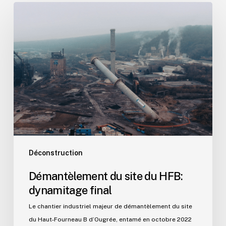
Démantèlement
du
site
du
HFB:
dynamitage
final
Déconstruction
Démantèlement du site du HFB:
dynamitage final
Le chantier industriel majeur de démantèlement du site
du Haut‑Fourneau B d’Ougrée, entamé en octobre 2022