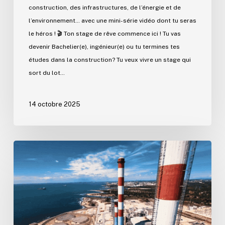
construction, des infrastructures, de l’énergie et de
l’environnement… avec une mini-série vidéo dont tu seras
le héros ! 🎬 Ton stage de rêve commence ici ! Tu vas
devenir Bachelier(e), ingénieur(e) ou tu termines tes
études dans la construction? Tu veux vivre un stage qui
sort du lot…
14 octobre 2025
Martigues
:
les
Demoiselles
de
Ponteau
ont