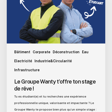
ton
stage
de
rêve
!
Bâtiment
Corporate
Déconstruction
Eau
Electricité
Industrie&Circularité
Infrastructure
Le Groupe Wanty t’offre ton stage
de rêve !
Tu es étudiant(e) et tu recherches une expérience
professionnelle unique, valorisante et impactante ? Le
Groupe Wanty te propose bien plus qu’un simple stage :