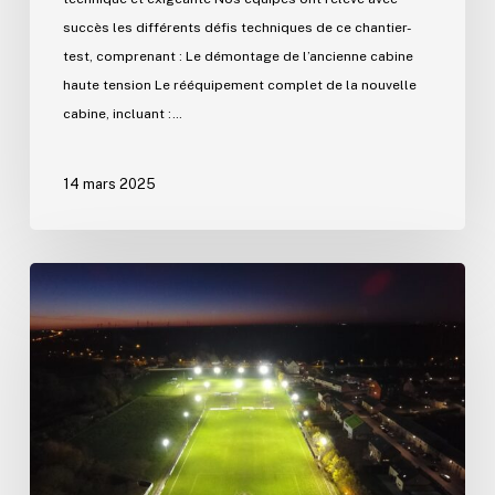
succès les différents défis techniques de ce chantier-
test, comprenant : Le démontage de l’ancienne cabine
haute tension Le rééquipement complet de la nouvelle
cabine, incluant :…
14 mars 2025
Mise
en
service
d’une
solution
d’éclairage
100
lux