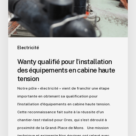
équipements
en
cabine
haute
tension
Electricité
Wanty qualifié pour l’installation
des équipements en cabine haute
tension
Notre pôle « électricité » vient de franchir une étape
importante en obtenant sa qualification pour
l'installation d'équipements en cabine haute tension.
Cette reconnaissance fait suite à la réussite d'un
chantier-test réalisé pour Ores, qui s'est déroulé à
proximité de la Grand-Place de Mons. Une mission
technique et exigeante Nos équipes ont relevé avec