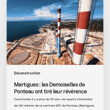
Martigues
:
les
Demoiselles
de
Ponteau
ont
tiré
leur
révérence
Déconstruction
Martigues : les Demoiselles de
Ponteau ont tiré leur révérence
Construites il y a plus de 50 ans, les quatre cheminées
de 140 mètres de la centrale EDF de Ponteau (Martigues,