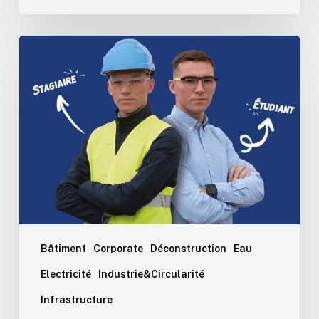
Le
Groupe
Wanty
t’offre
ton
stage
de
rêve
!
Bâtiment
Corporate
Déconstruction
Eau
Electricité
Industrie&Circularité
Infrastructure